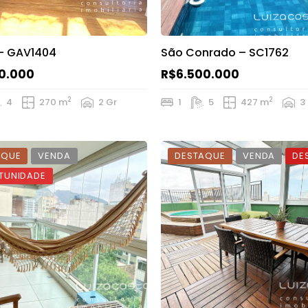
– GAV1404
São Conrado – SC1762
0.000
R$6.500.000
2
2
4
270 m
2 Gr
1
5
427 m
3
AQUE
VENDA
DESTAQUE
VENDA
DE
TUNIDADE