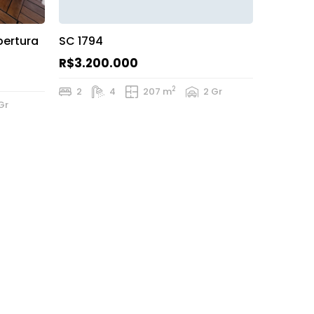
bertura
SC 1794
R$3.200.000
2
2
4
207 m
2 Gr
Gr