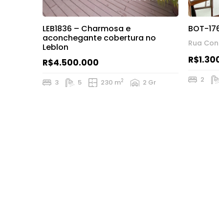
LEB1836 – Charmosa e
BOT-17
aconchegante cobertura no
Rua Cond
Leblon
R$1.30
R$4.500.000
2
2
3
5
230 m
2 Gr