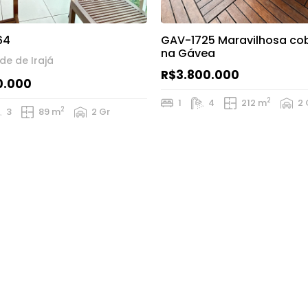
64
GAV-1725 Maravilhosa co
na Gávea
e de Irajá
R$3.800.000
0.000
2
1
4
212 m
2 
2
3
89 m
2 Gr