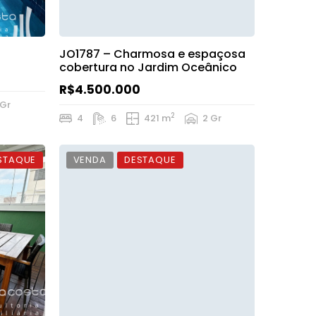
JO1787 – Charmosa e espaçosa
cobertura no Jardim Oceânico
R$4.500.000
 Gr
2
4
6
421 m
2 Gr
STAQUE
VENDA
DESTAQUE