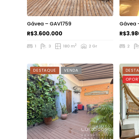
Gávea – GAV1759
Gávea 
R$3.600.000
R$3.98
2
1
3
180 m
2 Gr
2
DESTAQUE
VENDA
DEST
OPOR