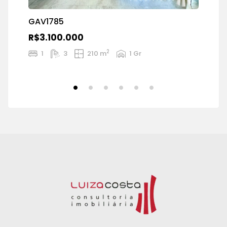
GAV1785
R$3.100.000
2
1
3
210 m
1 Gr