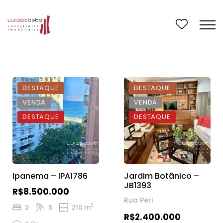
DESTAQUE
DESTAQUE
VENDA
VENDA
DESTAQUE
DESTAQUE
Ipanema – IPA1786
Jardim Botânico –
JB1393
R$8.500.000
Rua Peri
2
2
5
210 m
R$2.400.000