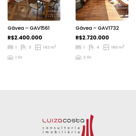
Gávea – GAV1561
Gávea – GAV1732
R$2.400.000
R$2.720.000
2
2
1
3
142 m
1
4
160 m
1 Gr
2 Gr