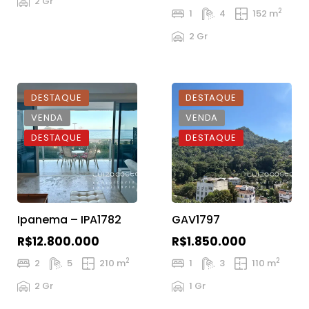
2 Gr
2
1
4
152 m
2 Gr
DESTAQUE
DESTAQUE
VENDA
VENDA
DESTAQUE
DESTAQUE
Ipanema – IPA1782
GAV1797
R$12.800.000
R$1.850.000
2
2
2
5
210 m
1
3
110 m
2 Gr
1 Gr