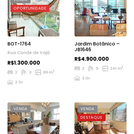
OPORTUNIDADE
BOT-1764
Jardim Botânico –
JB1646
Rua Conde de Irajá
R$4.900.000
R$1.300.000
2
2
5
241 m
2
2
3
89 m
3 Gr
2 Gr
VENDA
VENDA
DESTAQUE