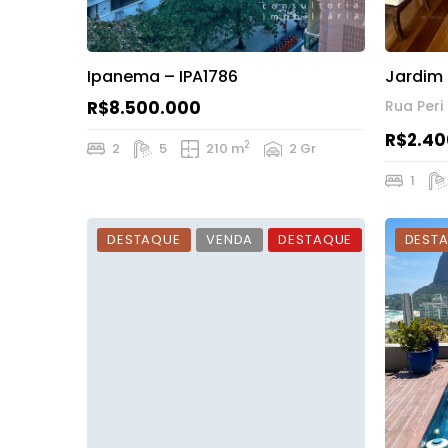
Ipanema – IPA1786
Jardim 
R$8.500.000
Rua Peri
R$2.40
2
2
5
210 m
2 Gr
1
DESTAQUE
VENDA
DESTAQUE
DEST