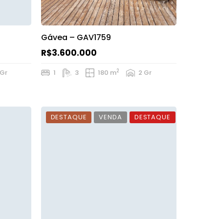
Gávea – GAV1759
R$3.600.000
2
 Gr
1
3
180 m
2 Gr
DESTAQUE
VENDA
DESTAQUE