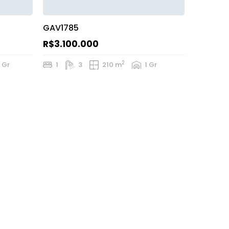
GAV1785
R$3.100.000
2
 Gr
1
3
210 m
1 Gr