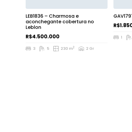
LEB1836 – Charmosa e
GAV179
aconchegante cobertura no
R$1.85
Leblon
R$4.500.000
1
2
3
5
230 m
2 Gr