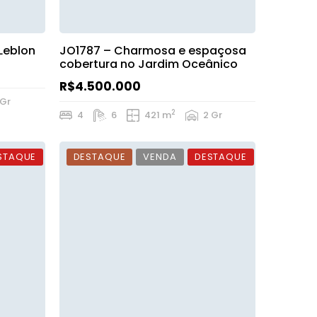
 Leblon
JO1787 – Charmosa e espaçosa
cobertura no Jardim Oceânico
R$4.500.000
 Gr
2
4
6
421 m
2 Gr
STAQUE
DESTAQUE
VENDA
DESTAQUE