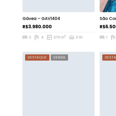
Gávea – GAV1404
São Co
R$3.980.000
R$6.50
2
2
4
270 m
2 Gr
1
DESTAQUE
VENDA
DEST