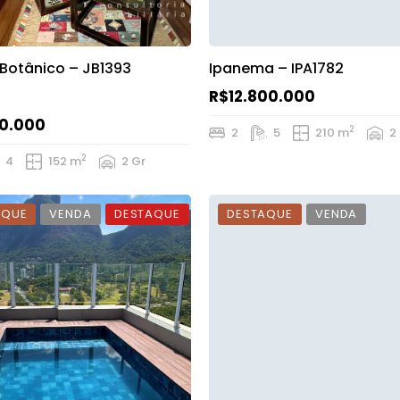
Botânico – JB1393
Ipanema – IPA1782
R$12.800.000
0.000
2
2
5
210 m
2
2
4
152 m
2 Gr
AQUE
VENDA
DESTAQUE
DESTAQUE
VENDA