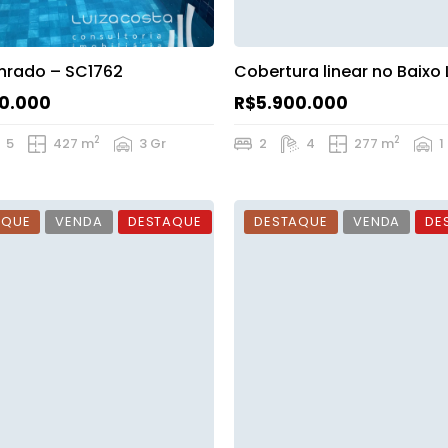
nrado – SC1762
Cobertura linear no Baixo
0.000
R$5.900.000
2
2
5
427 m
3 Gr
2
4
277 m
1
AQUE
VENDA
DESTAQUE
DESTAQUE
VENDA
DE