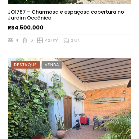
JO1787 – Charmosa e espaçosa cobertura no
Jardim Oceânico
R$4.500.000
2
4
6
421 m
2 Gr
DESTAQUE
VENDA