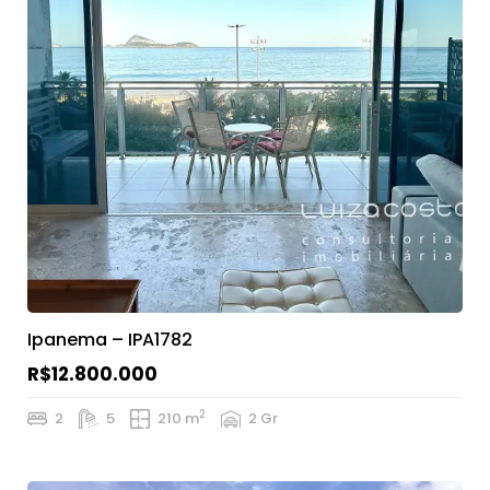
Ipanema – IPA1782
R$12.800.000
2
2
5
210 m
2 Gr