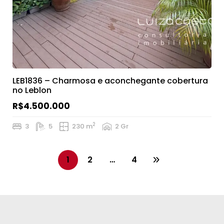
LEB1836 – Charmosa e aconchegante cobertura
no Leblon
R$4.500.000
2
3
5
230 m
2 Gr
1
2
…
4