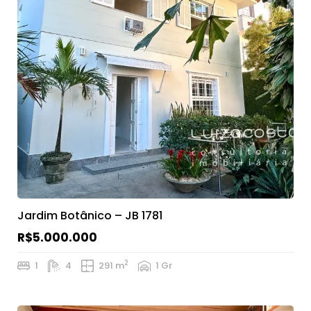
Jardim Botânico – JB 1781
R$5.000.000
2
1
4
291 m
1 Gr