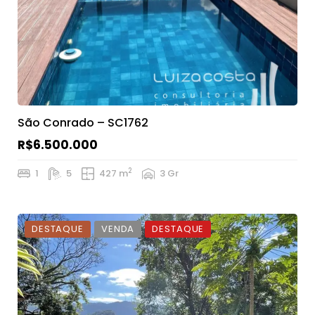
São Conrado – SC1762
R$6.500.000
2
1
5
427 m
3 Gr
DESTAQUE
VENDA
DESTAQUE