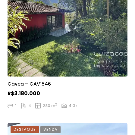
Gávea – GAV1546
R$3.180.000
2
1
4
280 m
4 Gr
DESTAQUE
VENDA