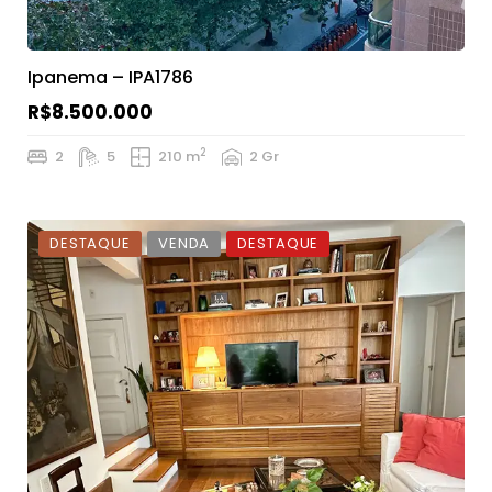
Ipanema – IPA1786
R$8.500.000
2
2
5
210 m
2 Gr
DESTAQUE
VENDA
DESTAQUE