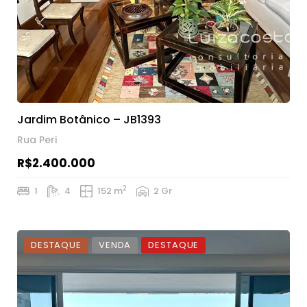
Jardim Botânico – JB1393
Rua Peri
R$2.400.000
2
1
4
152 m
2 Gr
DESTAQUE
VENDA
DESTAQUE