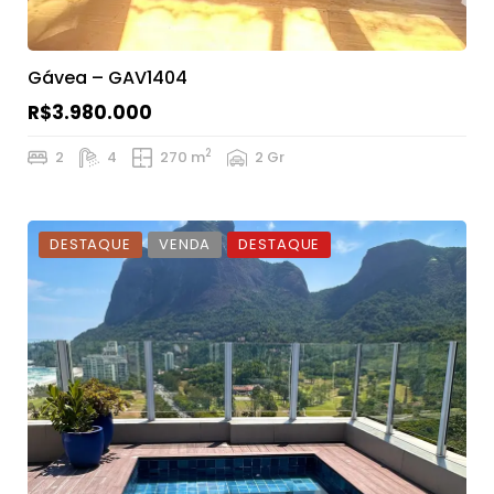
Gávea – GAV1404
R$3.980.000
2
2
4
270 m
2 Gr
DESTAQUE
VENDA
DESTAQUE