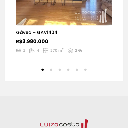
Gávea – GAV1404
R$3.980.000
2
2
4
270 m
2 Gr