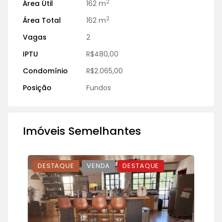
2
Área Útil
162 m
2
Área Total
162 m
Vagas
2
IPTU
R$480,00
Condomínio
R$2.065,00
Posição
Fundos
Imóveis Semelhantes
DESTAQUE
VENDA
DESTAQUE