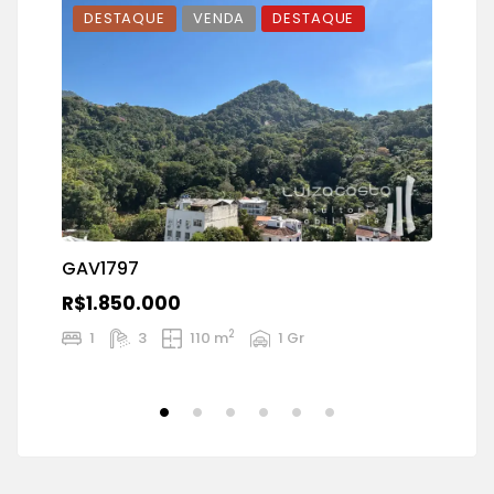
DESTAQUE
VENDA
DESTAQUE
GAV1797
R$1.850.000
2
1
3
110 m
1 Gr