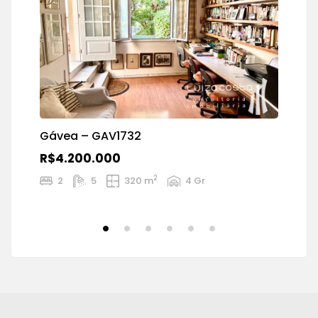
Gávea – GAV1732
R$4.200.000
2
2
5
320 m
4 Gr