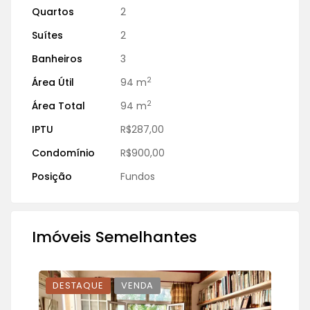
Quartos
2
Suítes
2
Banheiros
3
2
Área Útil
94 m
2
Área Total
94 m
IPTU
R$287,00
Condomínio
R$900,00
Posição
Fundos
Imóveis Semelhantes
DESTAQUE
VENDA