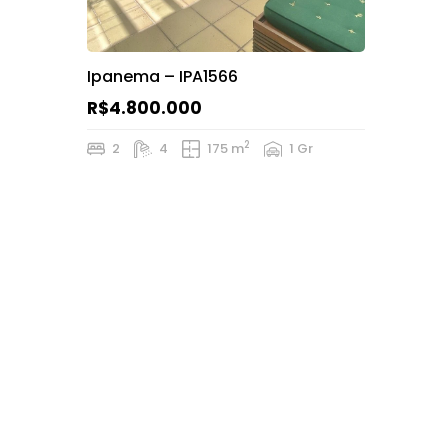
Ipanema – IPA1566
R$4.800.000
2
2
4
175 m
1 Gr