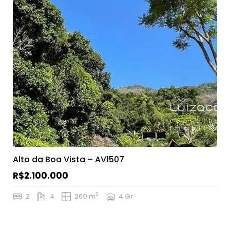
Alto da Boa Vista – AV1507
R$2.100.000
2
2
4
260 m
4 Gr